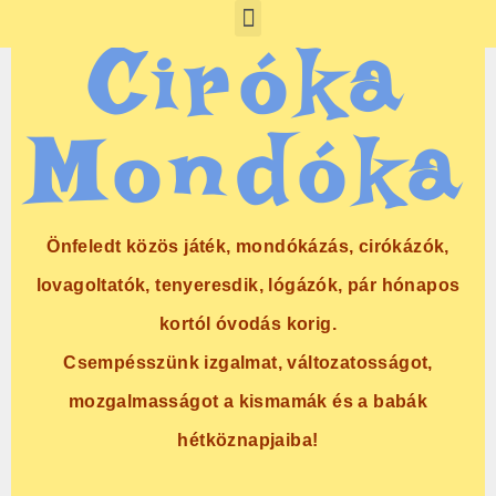
Ciróka
Mondóka
Önfeledt közös játék, mondókázás, cirókázók,
lovagoltatók, tenyeresdik, lógázók, pár hónapos
kortól óvodás korig.
Csempésszünk izgalmat, változatosságot,
mozgalmasságot a kismamák és a babák
hétköznapjaiba!